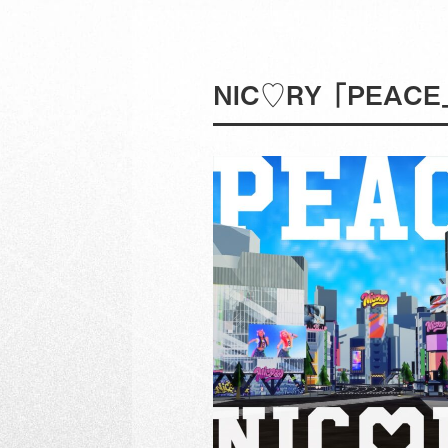
NIC♡RY 「PEACE