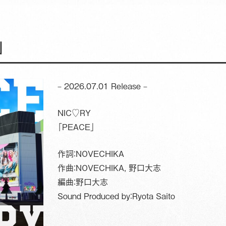
」
– 2026.07.01 Release –
NIC♡RY
「PEACE」
作詞：NOVECHIKA
作曲：NOVECHIKA, 野口大志
編曲：野口大志
Sound Produced by：Ryota Saito