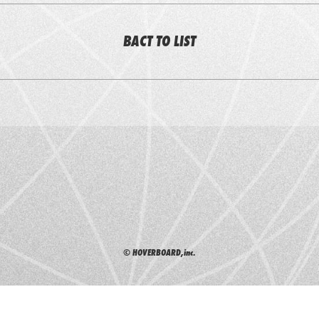
BACT TO LIST
© HOVERBOARD,inc.