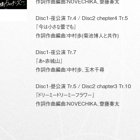
作詞作曲編曲：NOVECHIKA、齋藤奏太
Disc1-夜公演 Tr.4 / Disc2 chepter4 Tr.5
『今は小さな蕾でも』
作詞作曲編曲：中村歩(菊池博人と共作)
Disc1-夜公演 Tr.7
『あゝ赤城山』
作詞作曲編曲：中村歩、玉木千尋
Disc1-昼公演 Tr.5 / Disc2 chapter3 Tr.10
『ドリーミードリーミーフラワー』
作詞作曲編曲：NOVECHIKA、齋藤奏太