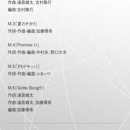
作曲：浦島健太、吉村隆行
編曲：吉村隆行
M.3『夏のチカラ』
作詞・作曲・編曲：加藤優希
M.4『Promise U』
作詞・作曲・編曲：中村歩、野口大志
M.5『ざわドキっッ!』
作詞・作曲・編曲：ふるっぺ
M.6『Gotta Bong!!!』
作詞：浦島健太
作曲：浦島健太、加藤優希
編曲：加藤優希