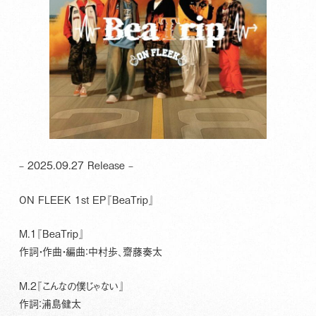
– 2025.09.27 Release –
ON FLEEK 1st EP『BeaTrip』
M.1『BeaTrip』
作詞・作曲・編曲：中村歩、齋藤奏太
M.2『こんなの僕じゃない』
作詞：浦島健太