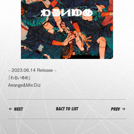
– 2023.06.14 Release –
「わるいゆめ」
Arrange&Mix：Diz
BACT TO LIST
NEXT
PREV