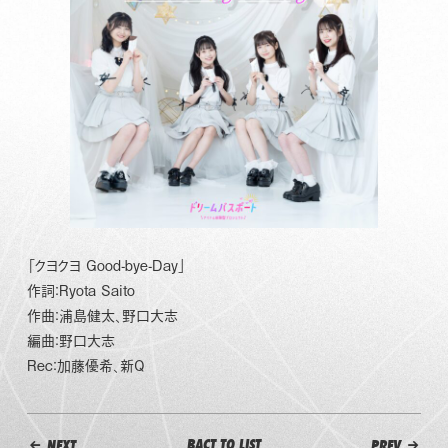
「クヨクヨ Good-bye-Day」
作詞：Ryota Saito
作曲：浦島健太、野口大志
編曲：野口大志
Rec：加藤優希、新Q
BACT TO LIST
NEXT
PREV