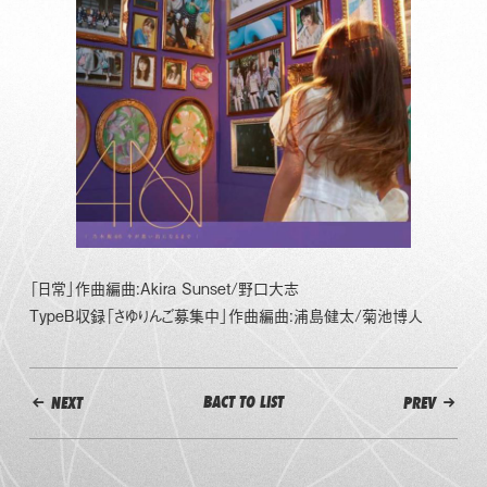
「日常」作曲編曲:Akira Sunset/野口大志
TypeB収録「さゆりんご募集中」作曲編曲:浦島健太/菊池博人
BACT TO LIST
NEXT
PREV